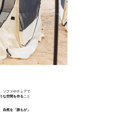
。ソファやチェアで
うな空間を作る
こと
、
自然を「誰もが」