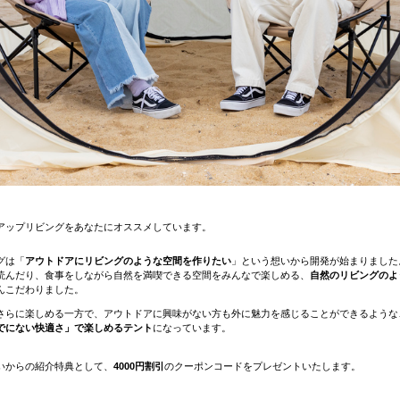
アップリビングをあなたにオススメしています。
グは「
アウトドアにリビングのような空間を作りたい
」という想いから開発が始まりました
読んだり、食事をしながら自然を満喫できる空間をみんなで楽しめる、
自然のリビングのよ
んこだわりました。
さらに楽しめる一方で、アウトドアに興味がない方も外に魅力を感じることができるような
でにない快適さ」で楽しめるテント
になっています。
いからの紹介特典として、
4000円割引
のクーポンコードをプレゼントいたします。